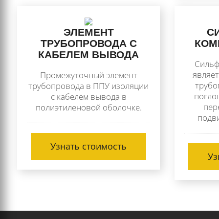
ЭЛЕМЕНТ
С
ТРУБОПРОВОДА С
КОМ
КАБЕЛЕМ ВЫВОДА
Сильф
являе
Промежуточный элемент
трубо
трубопровода в ППУ изоляции
погло
с кабелем вывода в
пер
полиэтиленовой оболочке.
подв
Узнать стоимость
Уз