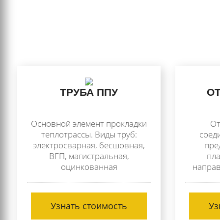
ТРУБА ППУ
ОТ
Основной элемент прокладки
От
теплотрассы. Виды труб:
соед
электросварная, бесшовная,
пре
ВГП, магистральная,
пла
оцинкованная
направ
Узнать стоимость
Уз