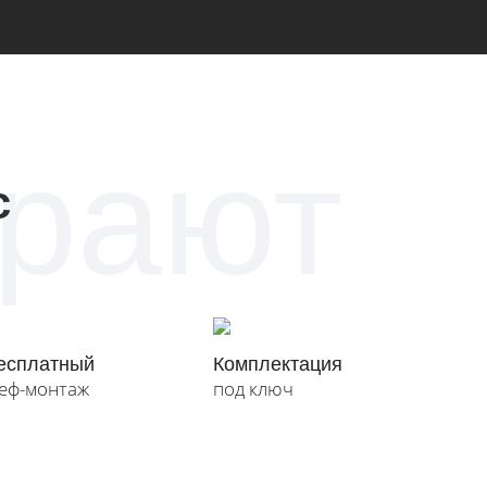
рают
с
есплатный
Комплектация
еф-монтаж
под ключ