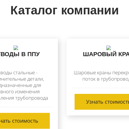
Каталог компании
ВОДЫ В ППУ
ШАРОВЫЙ КР
воды стальные -
Шаровые краны перек
инительные детали,
поток в трубопрово
дназначенные для
вного изменения
ления трубопровода
Узнать стоимост
нать стоимость