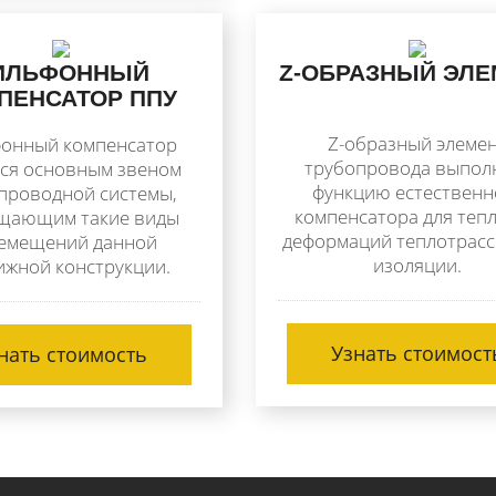
ИЛЬФОННЫЙ
Z-ОБРАЗНЫЙ ЭЛЕ
ПЕНСАТОР ППУ
Z-образный элеме
онный компенсатор
трубопровода выпол
тся основным звеном
функцию естественн
проводной системы,
компенсатора для теп
щающим такие виды
деформаций теплотрасс
емещений данной
изоляции.
ижной конструкции.
Узнать стоимост
нать стоимость