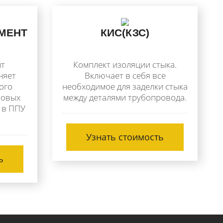
МЕНТ
КИС(КЗС)
нт
Комплект изоляции стыка.
няет
Включает в себя все
ого
необходимое для заделки стыка
ловых
между деталями трубопровода.
 в ППУ
Узнать стоимость
ь